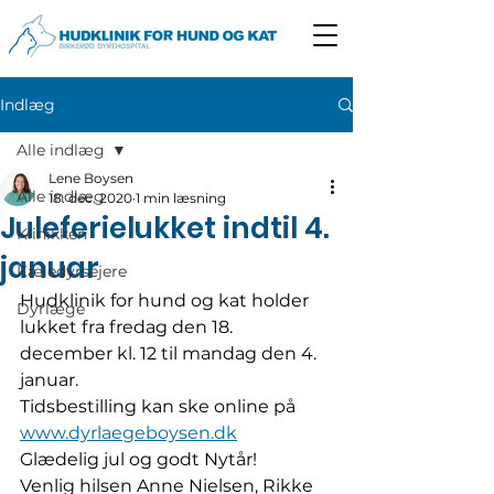
Indlæg
Alle indlæg
Lene Boysen
Alle indlæg
18. dec. 2020
1 min læsning
Juleferielukket indtil 4.
Klinikken
januar
Kæledyrsejere
Hudklinik for hund og kat holder 
Dyrlæge
lukket fra fredag den 18. 
december kl. 12 til mandag den 4. 
januar.
Tidsbestilling kan ske online på 
www.dyrlaegeboysen.dk
Glædelig jul og godt Nytår!
Venlig hilsen Anne Nielsen, Rikke 