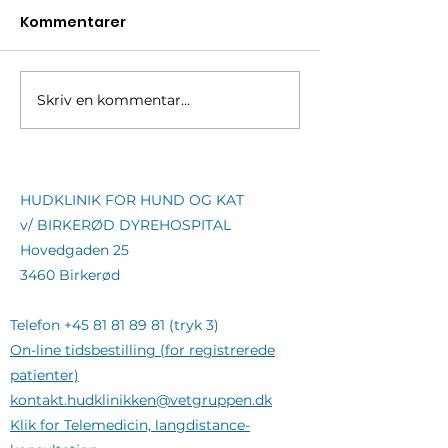
Kommentarer
Skriv en kommentar...
Hudklinikkens
Nye åbningsti
åbningstider over
Hudklinikken
sommeren
HUDKLINIK FOR HUND OG KAT
v/ BIRKERØD DYREHOSPITAL
Hovedgaden 25
3460 Birkerød
Telefon
+45 81 81 89 81
(tryk 3)
On-line tidsbestilling (for registrerede
patienter)
kontakt.hudklinikken@vetgruppen.dk
Klik for Telemedicin, langdistance-