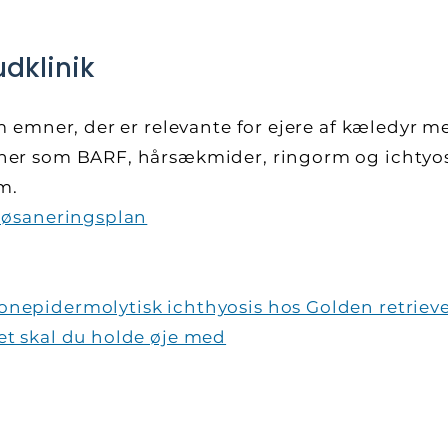
dklinik
om emner, der er relevante for ejere af kæledyr 
mner som BARF, hårsækmider, ringorm og ichty
mm.
jøsaneringsplan
nepidermolytisk ichthyosis hos Golden retriev
et skal du holde øje med