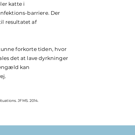
er katte i
nfektions-barriere. Der
l resultatet af
kunne forkorte tiden, hvor
les det at lave dyrkninger
gengæld kan
ej.
tuations. JFMS. 2014.