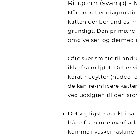
Ringorm (svamp) - M
Når en kat er diagnostic
katten der behandles, m
grundigt. Den primære g
omgivelser, og dermed u
Ofte sker smitte til andr
ikke fra miljøet. Det er
keratinocytter (hudcelle
de kan re-inficere katten
ved udsigten til den st
Det vigtigste punkt i sa
både fra hårde overflade
komme i vaskemaskinen,