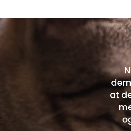
N
derm
at d
me
o