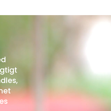
ed
gtigt
dles,
met
es