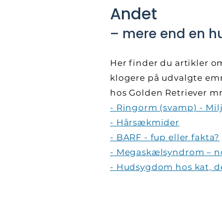
Andet
– mere end en hu
Her finder du artikler 
klogere på udvalgte e
hos Golden Retriever 
- Ringorm (svamp) - Mil
- Hårsækmider
- BARF - fup eller fakta?
- Megaskælsyndrom – no
- Hudsygdom hos kat, d