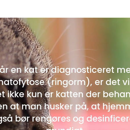
år en kat er diagnosticeret m
atofytose (ringorm), er det vi
et ikke kun er katten der behan
n at man husker på, at hjem
gså bør rengøres og desinficer