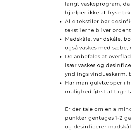
langt vaskeprogram, da d
hjælper ikke at fryse teks
Alle tekstiler bør desinf
tekstilerne bliver orden
Madskåle, vandskåle, bø
også vaskes med sæbe, o
De anbefales at overfla
især vaskes og desinfic
yndlings vindueskarm, b
Har man gulvtæpper i hu
mulighed først at tage 
Er der tale om en almin
punkter gentages 1-2 ga
og desinficerer madskål