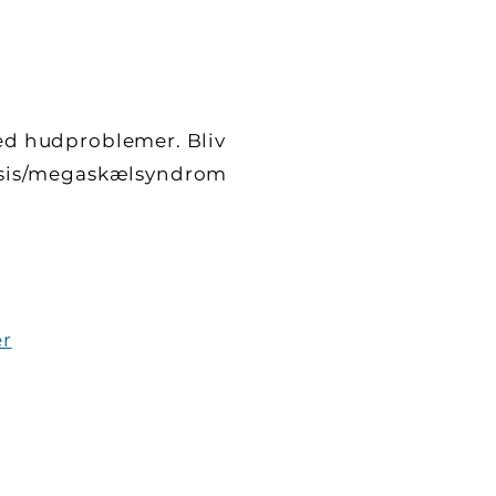
med hudproblemer. Bliv
osis/megaskælsyndrom
er