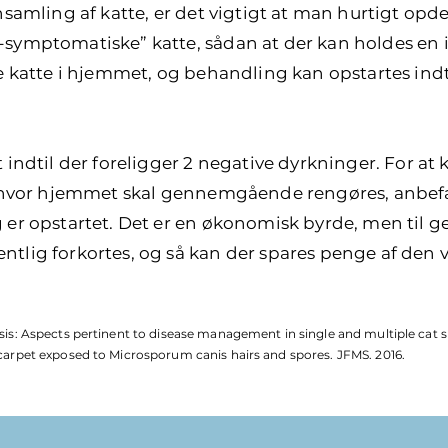
nsamling af katte, er det vigtigt at man hurtigt opdel
symptomatiske” katte, sådan at der kan holdes en i
e katte i hjemmet, og behandling kan opstartes indti
 indtil der foreligger 2 negative dyrkninger. For at 
g hvor hjemmet skal gennemgående rengøres, anbefa
 er opstartet. Det er en økonomisk byrde, men til 
tlig forkortes, og så kan der spares penge af den v
is: Aspects pertinent to disease management in single and multiple cat si
carpet exposed to Microsporum canis hairs and spores. JFMS. 2016.