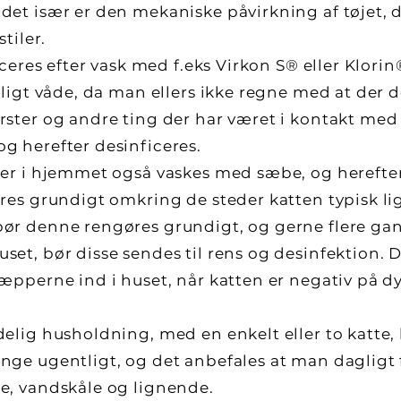
et især er den mekaniske påvirkning af tøjet, d
tiler.
iceres efter vask med f.eks Virkon S® eller Klorin®
tligt våde, da man ellers ikke regne med at der d
rster og andre ting der har været i kontakt med 
g herefter desinficeres.
der i hjemmet også vaskes med sæbe, og herefter
eres grundigt omkring de steder katten typisk li
ør denne rengøres grundigt, og gerne flere ga
set, bør disse sendes til rens og desinfektion. 
tæpperne ind i huset, når katten er negativ på d
delig husholdning, med en enkelt eller to katte,
nge ugentligt, og det anbefales at man dagligt 
e, vandskåle og lignende.