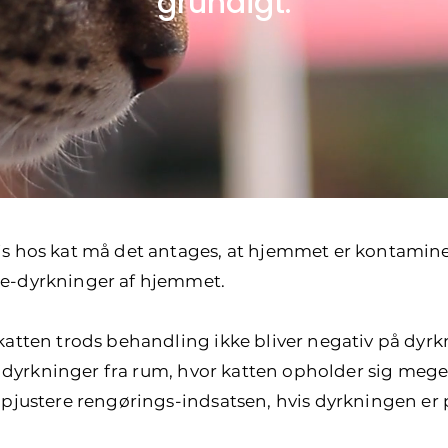
grundigt.
s hos kat må det antages, at hjemmet er kontaminer
e-dyrkninger af hjemmet.
katten trods behandling ikke bliver negativ på dyrk
es dyrkninger fra rum, hvor katten opholder sig mege
opjustere rengørings-indsatsen, hvis dyrkningen er p