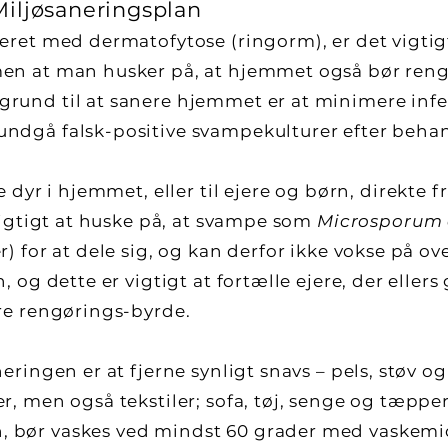
iljøsaneringsplan
eret med dermatofytose (ringorm), er det vigtigt
en at man husker på, at hjemmet også bør reng
rund til at sanere hjemmet er at minimere infek
ndgå falsk-positive svampekulturer efter behan
e dyr i hjemmet, eller til ejere og børn, direkte 
 vigtigt at huske på, at svampe som
Microsporum 
r) for at dele sig, og kan derfor ikke vokse på o
, og dette er vigtigt at fortælle ejere, der eller
ore rengørings-byrde.
neringen er at fjerne synligt snavs – pels, støv 
r, men også tekstiler; sofa, tøj, senge og tæpper
 bør vaskes ved mindst 60 grader med vaskemid