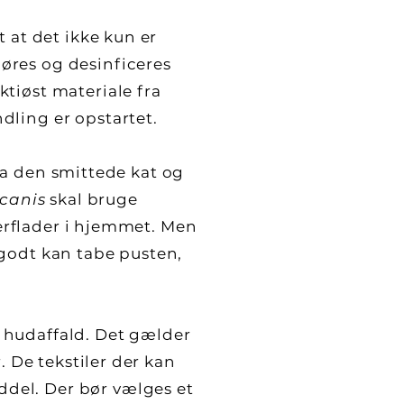
 at det ikke kun er
øres og desinficeres
tiøst materiale fra
dling er opstartet.
fra den smittede kat og
canis
skal bruge
verflader i hjemmet. Men
s godt kan tabe pusten,
og hudaffald. Det gælder
. De tekstiler der kan
del. Der bør vælges et