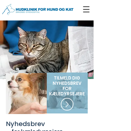
TILMELD DIG
NYHEDSBREV
FOR
KÆLEDYRSEJERE
Nyhedsbrev