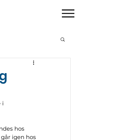
og
i 
indes hos 
 går igen hos 