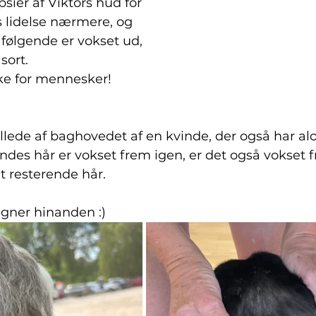
sier af Viktors hud for 
 lidelse nærmere, og 
 følgende er vokset ud, 
sort. 
e for mennesker!
llede af baghovedet af en kvinde, der også har alo
ndes hår er vokset frem igen, er det også vokset f
t resterende hår.
ligner hinanden :) 