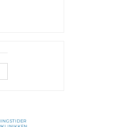
klinikkens personale
INGSTIDER
KLINIKKEN