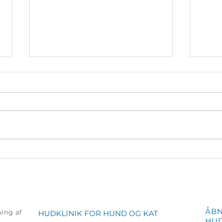
Hud
Øregangsbetændelse
hos hund
ÅBN
ing af
HUDKLINIK FOR HUND OG KAT
HUD