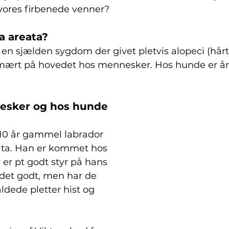
ores firbenede venner? 
a areata?
 en sjælden sygdom der givet pletvis alopeci (hårt
imært på hovedet hos mennesker. Hos hunde er å
esker og hos hunde
 10 år gammel labrador 
ata. Han er kommet hos 
r er pt godt styr på hans 
det godt, men har de 
ldede pletter hist og 