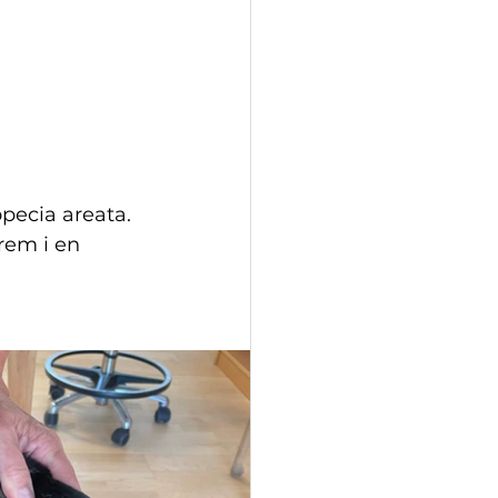
pecia areata. 
rem i en 