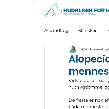
Alle indlæg
Klinikken
Lene Boysen
6. j
Alopeci
mennes
Vidste du, at mang
hudsygdomme, og
De fleste er nok e
både mennesker og 