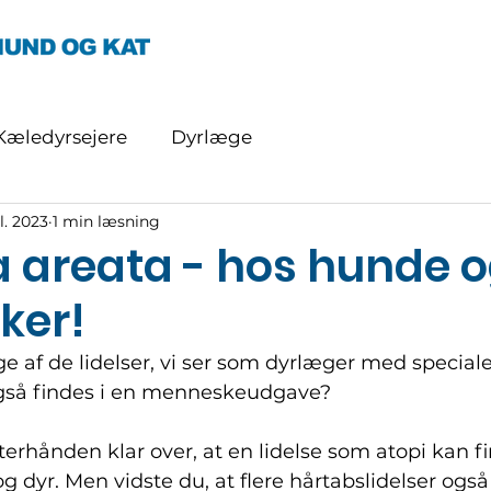
Kæledyrsejere
Dyrlæge
ul. 2023
1 min læsning
a areata - hos hunde 
ker!
e af de lidelser, vi ser som dyrlæger med speciale 
så findes i en menneskeudgave?
fterhånden klar over, at en lidelse som atopi kan f
dyr. Men vidste du, at flere hårtabslidelser også