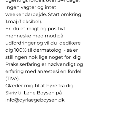
ugentligt fordelt over 3-4 dage. 
Ingen vagter og intet 
weekendarbejde. Start omkring 
1.maj (fleksibel).
Er  du et roligt og positivt 
menneske med mod på 
udfordringer og vil du  dedikere 
dig 100% til dermatologi - så er 
stillingen nok lige noget for  dig
Praksiserfaring er nødvendigt og 
erfaring med anæstesi en fordel 
(TIVA).
Glæder mig til at høre fra dig.
Skriv til Lene Boysen på 
info@dyrlaegeboysen.dk