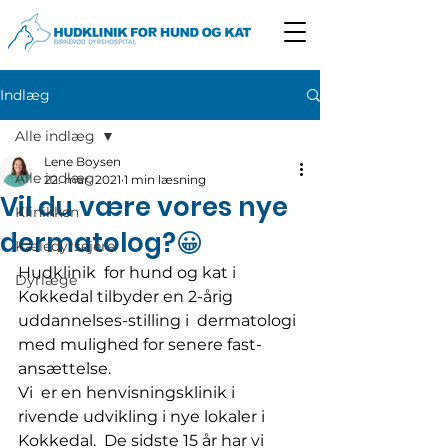
Indlæg
Alle indlæg
Lene Boysen
Alle indlæg
22. mar. 2021
1 min læsning
Vil du være vores nye
Klinikken
dermatolog?😀
Kæledyrsejere
Hudklinik  for hund og kat i 
Dyrlæge
Kokkedal tilbyder en 2-årig 
uddannelses-stilling i  dermatologi 
med mulighed for senere fast-
ansættelse.
Vi  er en henvisningsklinik i 
rivende udvikling i nye lokaler i 
Kokkedal.  De sidste 15 år har vi 