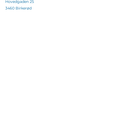
Hovedgaden 25
3460 Birkerød
Telefon
+45 81 81 89 81
(tryk 3)
On-line tidsbestilling (for registrerede
patienter)
kontakt.hudklinikken@vetgruppen.dk
Klik for Telemedicin, langdistance-
konsultation.
ÅBNINGSTIDER HUDKLINIKKEN
Mandag
08.00 - 17.00
Tirsdag
08.00 - 17.00
Onsdag
08.00 - 17.00