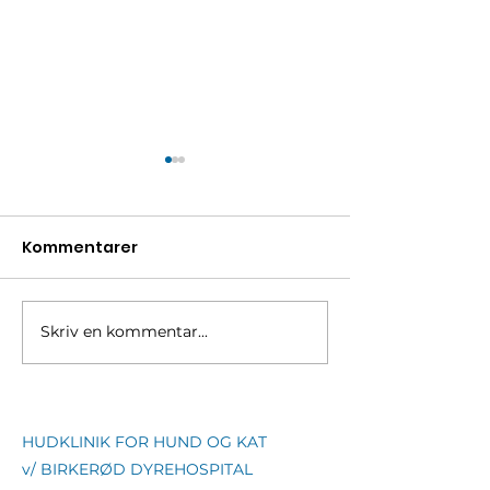
Kommentarer
Skriv en kommentar...
Øregangsbetændelse
Hudklinikkens
hos hund
personale
HUDKLINIK FOR HUND OG KAT
v/ BIRKERØD DYREHOSPITAL